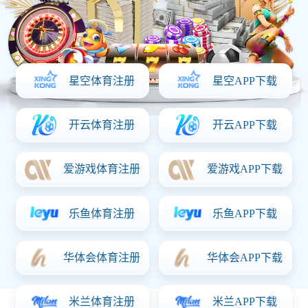
注册信息：如手机号、昵称、头像等基础资料
设备信息：操作系统、浏览器、分辨率、唯一标识等
行为记录：包括访问路径、停留时间、偏好设置等
位置信息：在获得授权后采集
三、信息使用目的
收集到的信息将用于：
为您提供定制化内容与互动体验
保障账号和数据安全
进行数据分析与服务优化
在授权基础上提供通知推送服务
四、第三方共享与信息披露
我们承诺不会随意出售用户信息，仅在以下情况下共享：
经您明确授权的合作服务